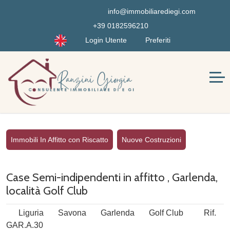
info@immobiliarediegi.com
+39 0182596210
Login Utente
Preferiti
Immobili In Affitto con Riscatto
Nuove Costruzioni
Case Semi-indipendenti in affitto , Garlenda,
località Golf Club
Liguria
Savona
Garlenda
Golf Club
Rif.
GAR.A.30