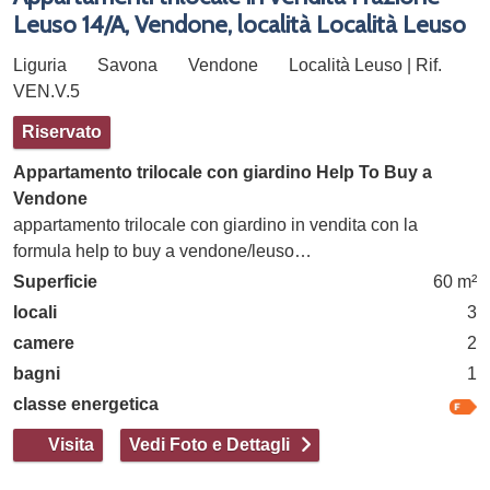
Leuso 14/A, Vendone, località Località Leuso
Liguria
Savona
Vendone
Località Leuso | Rif.
VEN.V.5
Riservato
Appartamento trilocale con giardino Help To Buy a
Vendone
appartamento trilocale con giardino in vendita con la
formula help to buy a vendone/leuso…
Superficie
60 m²
locali
3
camere
2
bagni
1
classe energetica
Visita
Vedi Foto e Dettagli