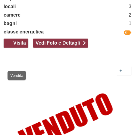
locali
3
camere
2
bagni
1
classe energetica
Visita
Vedi Foto e Dettagli
+
Vendita