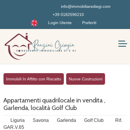
info@immobiliarediegi.com
+39 0182596210
Login Utente
Preferiti
Immobili In Affitto con Riscatto
Nuove Costruzioni
Appartamenti quadrilocale in vendita ,
Garlenda, località Golf Club
Liguria
Savona
Garlenda
Golf Club
Rif.
GAR.V.65